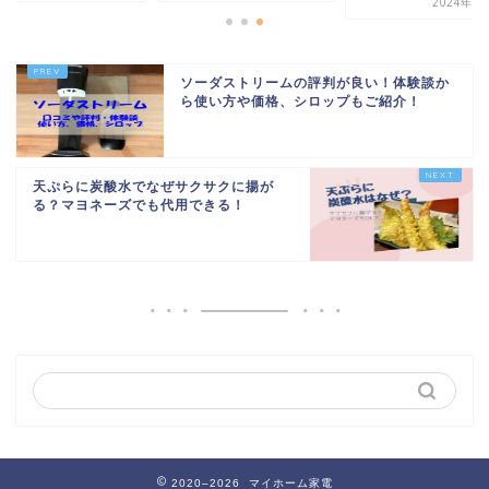
2024年1
ソーダストリームの評判が良い！体験談か
ら使い方や価格、シロップもご紹介！
天ぷらに炭酸水でなぜサクサクに揚が
る？マヨネーズでも代用できる！
2020–2026 マイホーム家電