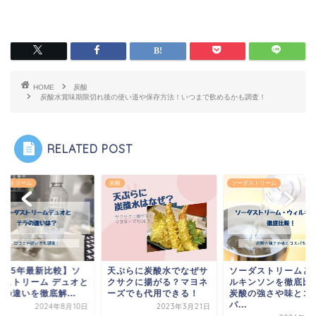
HOME
炭酸
炭酸水賞味期限切れ後の使い道や保存方法！いつまで飲めるかも調査！
RELATED POST
ダストリーム
炭酸
ソーダストリーム
2025年最新比較】ソ
天ぷらに炭酸水でなぜサ
ソーダストリームと
ダストリーム デュオと
クサクに揚がる？マヨネ
ルキンソンを徹底比
の違いを徹底解...
ーズでも代用できる！
炭酸の強さや味とコ
パ...
2024年8月10日
2023年3月21日