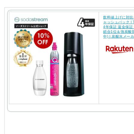
飲料値上げに対抗セ
ャッシュバック | 
4年保証 返金保証
総合1位＆強炭酸部
中) | 炭酸水メ